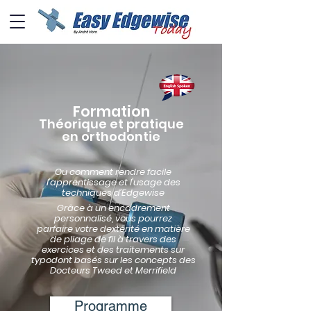
Formation
Théorique et pratique
en orthodontie
Ou comment rendre facile
l’apprentissage et l'usage des
techniques d’Edgewise
Grâce à un encadrement
personnalisé, vous pourrez
parfaire votre dextérité en matière
de pliage de fil à travers des
exercices et des traitements sur
typodont basés sur les concepts des
Docteurs Tweed et Merrifield
Programme