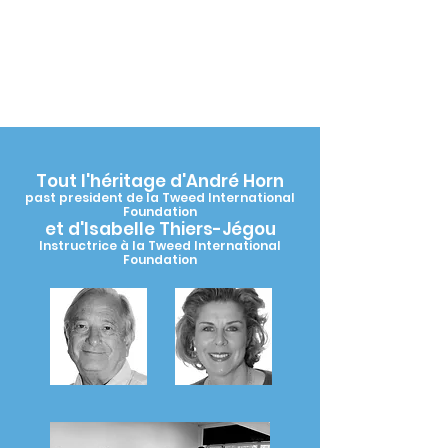
Tout l'héritage d'André Horn
past president de la Tweed International
Foundation
et d'Isabelle Thiers-Jégou
Instructrice à la Tweed I
nternational
Foundation